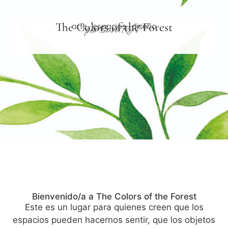
The Colors of the Forest
por SaraRoT
arte · espacios · diseño
Bienvenido/a a The Colors of the Forest
Este es un lugar para quienes creen que los
espacios pueden hacernos sentir, que los objetos